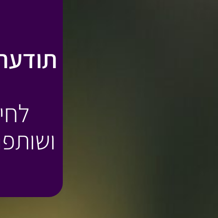
תודעת
לחי
ושותפו